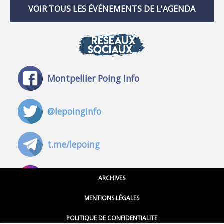
VOIR TOUS LES ÉVÉNEMENTS DE L'AGENDA
RÉSEAUX
SOCIAUX
Montpellier Poing Info
@lepoinginfo
t.me/lepoing
@montpellierpoinginfo
ARCHIVES
MENTIONS LÉGALES
@lepoinginfo.bsky.social
POLITIQUE DE CONFIDENTIALITE