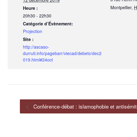
12 décembre 2019
Montpellier
,
H
Heure :
20h30 - 22h30
Catégorie d’Évènement:
Projection
Site :
http://ascaso-
durruti.info/pagebarr/viecad/debetc/dec2
019.html#24oct
Conférence-débat : islamophobie et antisémit