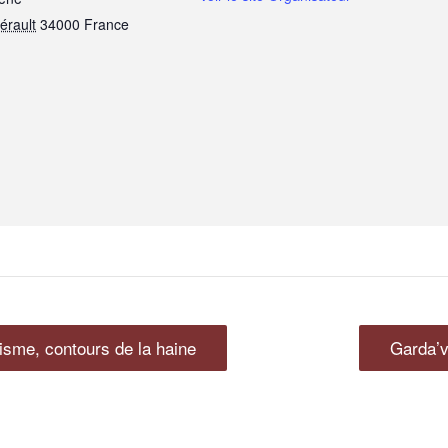
érault
34000
France
isme, contours de la haine
Garda’v