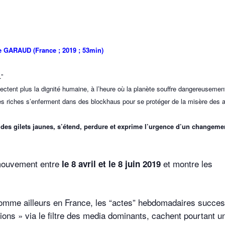
ée GARAUD (France ; 2019 ; 53min)
.”
pectent plus la dignité humaine, à l’heure où la planète souffre dangereusemen
 les riches s’enferment dans des blockhaus pour se protéger de la misère des a
des gilets jaunes, s’étend, perdure et exprime l’urgence d’un changeme
 mouvement entre
et montre les
le 8 avril et le 8 juin 2019
omme ailleurs en France, les “actes” hebdomadaires succes
ons » via le filtre des media dominants, cachent pourtant u