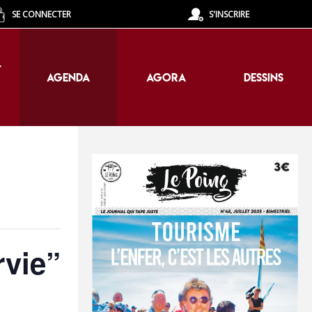
SE CONNECTER
S'INSCRIRE
T
AGENDA
AGORA
DESSINS
T
AGENDA
AGORA
DESSINS
rvie”