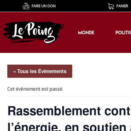
FAIRE UN DON
PANIER
MONDE
POLITI
MONDE
POLITI
« Tous les Évènements
Cet évènement est passé.
Rassemblement contr
l’énergie, en soutien