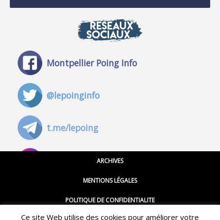
RÉSEAUX
SOCIAUX
Montpellier Poing Info
@lepoinginfo
t.me/lepoing
@montpellierpoinginfo
ARCHIVES
MENTIONS LÉGALES
@lepoinginfo.bsky.social
POLITIQUE DE CONFIDENTIALITE
Ce site Web utilise des cookies pour améliorer votre
CGU