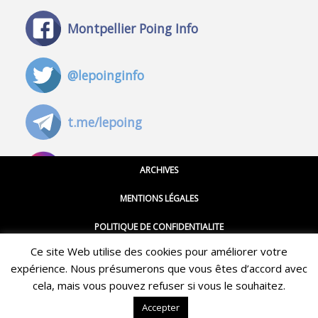
Montpellier Poing Info
@lepoinginfo
t.me/lepoing
@montpellierpoinginfo
ARCHIVES
MENTIONS LÉGALES
@lepoinginfo.bsky.social
POLITIQUE DE CONFIDENTIALITE
Ce site Web utilise des cookies pour améliorer votre
CGU
@LePoingMontpellier
expérience. Nous présumerons que vous êtes d’accord avec
Restez informé·e des dernières actualités du Poing !
CONTACT
cela, mais vous pouvez refuser si vous le souhaitez.
ABONNEZ-VOUS À LA NEWSLETTER
Accepter
QUI SOMMES-NOUS ?