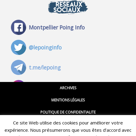
RÉSEAUX
SOCIAUX
Montpellier Poing Info
@lepoinginfo
t.me/lepoing
@montpellierpoinginfo
ARCHIVES
MENTIONS LÉGALES
@lepoinginfo.bsky.social
POLITIQUE DE CONFIDENTIALITE
Ce site Web utilise des cookies pour améliorer votre
CGU
@LePoingMontpellier
expérience. Nous présumerons que vous êtes d’accord avec
Restez informé·e des dernières actualités du Poing !