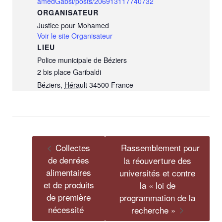
amedGabsi/posts/206913117740732
ORGANISATEUR
Justice pour Mohamed
Voir le site Organisateur
LIEU
Police municipale de Béziers
2 bis place Garibaldi
Béziers
,
Hérault
34500
France
Collectes
Rassemblement pour
de denrées
la réouverture des
alimentaires
universités et contre
et de produits
la « loi de
de première
programmation de la
nécessité
recherche »