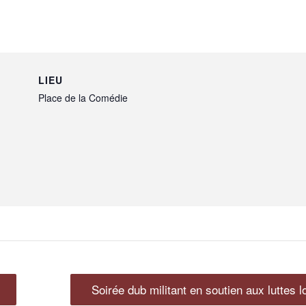
LIEU
Place de la Comédie
Soirée dub militant en soutien aux luttes 