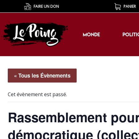
FAIRE UN DON
PANIER
MONDE
POLITI
MONDE
POLITI
« Tous les Évènements
Cet évènement est passé.
Rassemblement pour u
démocratique (collect