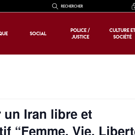
RECHERCHER
POLICE /
CULTURE E
QUE
SOCIAL
JUSTICE
SOCIÉTÉ
POLICE /
CULTURE E
QUE
SOCIAL
JUSTICE
SOCIÉTÉ
n Iran libre et
if “Femme, Vie, Libert