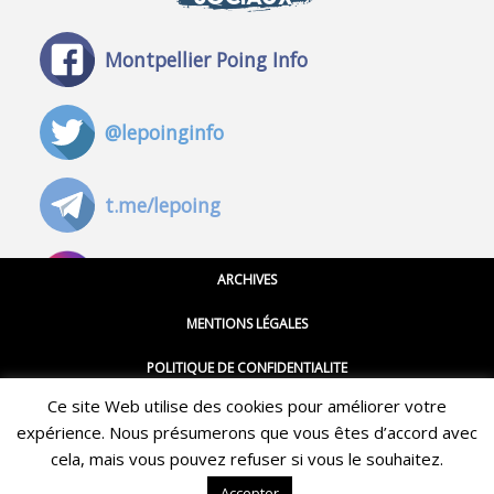
Montpellier Poing Info
@lepoinginfo
t.me/lepoing
@montpellierpoinginfo
ARCHIVES
MENTIONS LÉGALES
@lepoinginfo.bsky.social
POLITIQUE DE CONFIDENTIALITE
Ce site Web utilise des cookies pour améliorer votre
CGU
@LePoingMontpellier
expérience. Nous présumerons que vous êtes d’accord avec
Restez informé·e des dernières actualités du Poing !
CONTACT
cela, mais vous pouvez refuser si vous le souhaitez.
ABONNEZ-VOUS À LA NEWSLETTER
Accepter