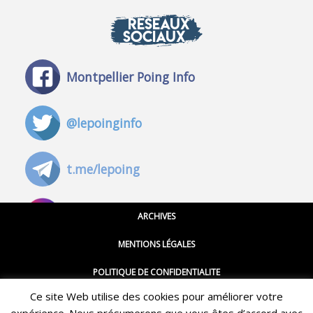
RÉSEAUX
SOCIAUX
Montpellier Poing Info
@lepoinginfo
t.me/lepoing
@montpellierpoinginfo
ARCHIVES
MENTIONS LÉGALES
@lepoinginfo.bsky.social
POLITIQUE DE CONFIDENTIALITE
Ce site Web utilise des cookies pour améliorer votre
CGU
@LePoingMontpellier