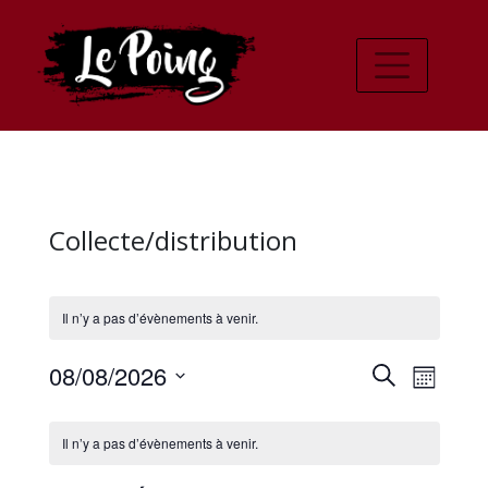
Collecte/distribution
Il n’y a pas d’évènements à venir.
Recher
Navi
08/08/2026
Recherche
Mois
de
Sélectionnez
et
Calendrier
une
vues
Il n’y a pas d’évènements à venir.
navigat
date.
de
Évè