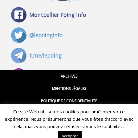
Montpellier Poing Info
@lepoinginfo
t.me/lepoing
@montpellierpoinginfo
ARCHIVES
MENTIONS LÉGALES
@lepoinginfo.bsky.social
POLITIQUE DE CONFIDENTIALITE
Ce site Web utilise des cookies pour améliorer votre
CGU
@LePoingMontpellier
expérience. Nous présumerons que vous êtes d’accord avec
Restez informé·e des dernières actualités du Poing !
CONTACT
cela, mais vous pouvez refuser si vous le souhaitez.
ABONNEZ-VOUS À LA NEWSLETTER
Accepter
QUI SOMMES-NOUS ?