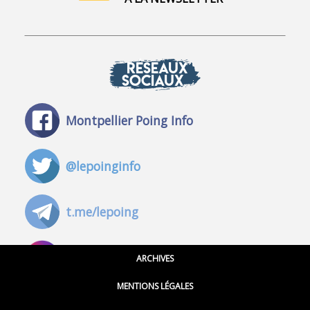
RÉSEAUX
SOCIAUX
Montpellier Poing Info
@lepoinginfo
t.me/lepoing
@montpellierpoinginfo
ARCHIVES
MENTIONS LÉGALES
@lepoinginfo.bsky.social