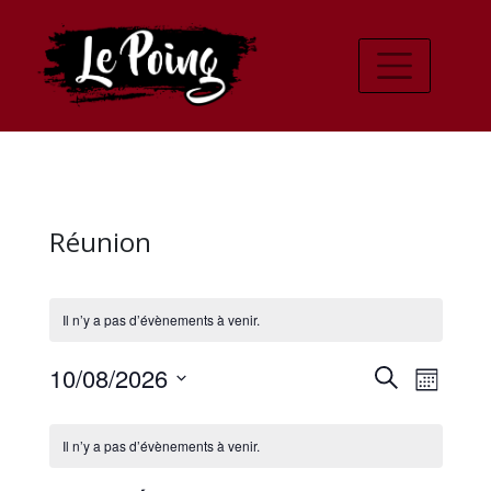
Réunion
Il n’y a pas d’évènements à venir.
Recher
Navi
10/08/2026
Recherche
Mois
de
Sélectionnez
et
Calendrier
une
vues
Il n’y a pas d’évènements à venir.
navigat
date.
de
Évè