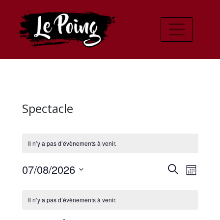
Spectacle
Il n’y a pas d’évènements à venir.
Recher
Navi
07/08/2026
Recherche
Mois
de
Sélectionnez
et
Calendrier
une
vues
Il n’y a pas d’évènements à venir.
navigat
date.
de
Évè