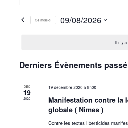
et
mot-
clé.
navigation
Rechercher
09/08/2026
Ce mois-ci
Évènements
de
par
Sélectionnez
vues
mot-
une
clé.
date.
Il n’y 
Évènements
Calendrier
Derniers Évènements passé
de
Évènements
DÉC
19 décembre 2020 à 8h00
19
Manifestation contre la l
2020
globale ( Nimes )
Contre les textes liberticides manife