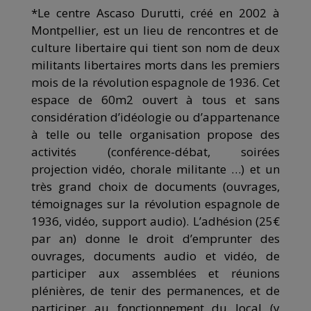
*Le centre Ascaso Durutti, cré
é
en 2002
à
Montpellier, est un lieu de rencontres et de
culture libertaire qui tient son nom de deux
militants libertaires morts dans les premiers
mois de la
r
évolution
e
spagnole de 1936.
C
et
espace de 60m2 ouvert à tous et sans
considération d’idéologie ou d’appartenance
à telle ou telle organisation propose des
activités (conférence-débat, soirées
projection vidéo, chorale militante …) et un
très grand choix de documents (ouvrages,
témoignages sur la
r
évolution
e
spagnole de
1936, vidéo, support audio). L’adhésion (25€
par an) donne le droit d’emprunter des
ouvrages, documents audio et vidéo, de
participer aux
assemblées
et réunions
plénières, de tenir des permanences, et de
participer au fonctionnement du local (y