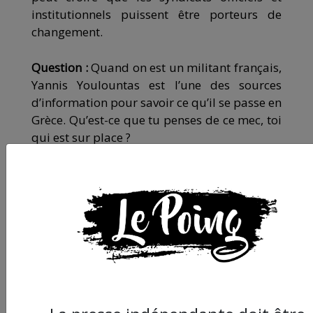
institutionnels puissent être porteurs de
changement.
Question :
Quand on est un militant français,
Yannis Youlountas est l’une des sources
d’information pour savoir ce qu’il se passe en
Grèce. Qu’est-ce que tu penses de ce mec, toi
qui est sur place ?
Dinos :
Je ne le connais pas bien, il paraît
qu’il est venu faire des recherches sur
Exarcheia, mais je ne sais pas quel est le type
de réseau qu’il a consolidé, ni quel type
d’informations il porte.
Question :
Quel est le poids du syndicalisme
de base depuis 2008, et est-il en mesure de