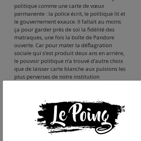
politique comme une carte de vœux
permanente : la police écrit, le politique lit et
le gouvernement exauce. Il fallait au moins
ça pour garder près de soi la fidélité des
matraques, une fois la boîte de Pandore
ouverte. Car pour mater la déflagration
sociale qui s’est produit deux ans en arrière,
le pouvoir politique n’a trouvé d’autre choix
que de laisser carte blanche aux pulsions les
plus perverses de notre institution
répressive. L’insurrection terminée, la
cadence se doit d’être maintenue. Tellement
qu’on pourrait virer Darmanin pour le
remplacer par un syndicaliste d’Alliance sans
bousculer d’un poil l’agenda politique du
ministère. Un ministre de figuration qui sera
d’ailleurs présent à la manifestation
annoncée par les forces de l’ordre le 19 mai –