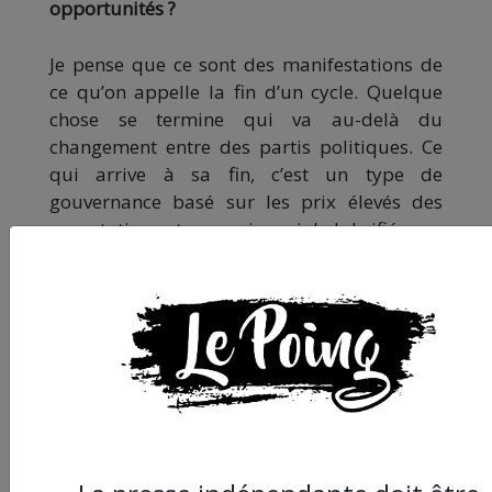
opportunités ?
Je pense que ce sont des manifestations de
ce qu’on appelle la fin d’un cycle. Quelque
chose se termine qui va au-delà du
changement entre des partis politiques. Ce
qui arrive à sa fin, c’est un type de
gouvernance basé sur les prix élevés des
exportations et une paix sociale lubrifiée par
de bons salaires et de bonnes prestations
sociales, qui ont précisément pu être versés
grâce à ces hauts prix du pétrole, du gaz, des
minéraux et du soja.
La fin de ce cycle suppose le triomphe des
partis de droite sur un court terme, mais
surtout l’ouverture d’une période
ingouvernable pendant laquelle personne,