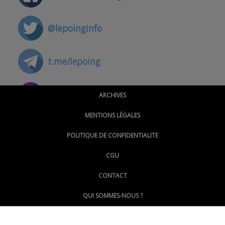
@lepoinginfo
t.me/lepoing
@montpellierpoinginfo
ARCHIVES
MENTIONS LÉGALES
@lepoinginfo.bsky.social
POLITIQUE DE CONFIDENTIALITE
CGU
@LePoingMontpellier
CONTACT
QUI SOMMES-NOUS ?