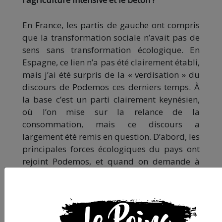
En France, les partis de gauche ont compris
que la transformation sociale n’avait pas de
sens sans transformation écologique. En
Espagne, ce lien n’a pas été clairement établi,
mais j’ai été surpris de la « verdisation » du
discours de Podemos ces derniers temps. À
la base c’est un parti clairement keynésien,
où l’on mise sur la relance de la
consommation, mais ce discours a
largement été remis en question. D’abord, les
principales forces écologiques du pays ont
rejoint Podemos, et quand on demande à
Pablo Iglesias de citer deux mesures
d’urgence, il répond : l’arrêt des expulsions
locatives et la transition énergétique. Il a
répété pendant toute la campagne que