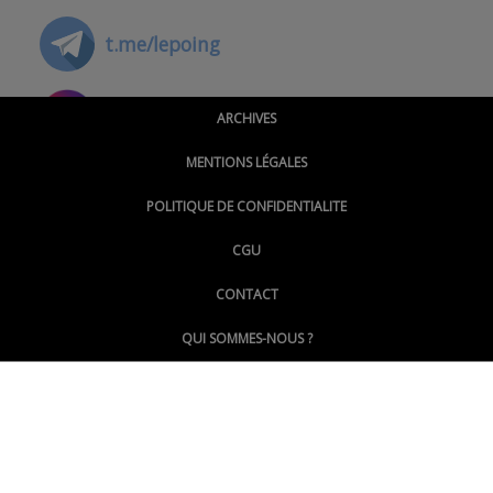
t.me/lepoing
@montpellierpoinginfo
ARCHIVES
MENTIONS LÉGALES
@lepoinginfo.bsky.social
POLITIQUE DE CONFIDENTIALITE
CGU
@LePoingMontpellier
CONTACT
QUI SOMMES-NOUS ?