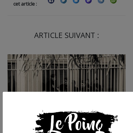
cet article :
ARTICLE SUIVANT :
Montpellier : deux
participants à la
manifestation du 18
septembre jugés en