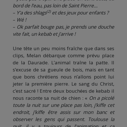
bord de l’eau, pas loin de Saint Pierre…
(2)
–
Y’a des shlags
et des jeux pour enfants ?
–
Wé !
–
Ok parfait bouge pas, je prends une douche
vite fait, un kebab et j’arrive !
Une tête un peu moins fraîche que dans ses
clips, Melan débarque comme prévu place
de la Daurade. L’animal traîne la patte. Il
s’excuse de sa gueule de bois, mais en tant
que bons chrétiens nous n’allons point lui
jeter la première pierre. Le sang du Christ,
c’est sacré ! Entre deux bouchées de kebab il
nous raconte sa nuit de chien : «
On a picolé
toute la nuit sur une place pas loin, j’kiffe cet
endroit, j’kiffe être assis sur mon banc et
observer les gens qui passent. Toulouse la
nuit, il y a toujours de l’animation et ça