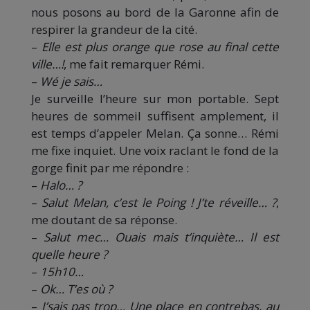
nous posons au bord de la Garonne afin de
respirer la grandeur de la cité.
–
Elle est plus orange que rose au final cette
ville…!
, me fait remarquer Rémi.
–
Wé je sais…
Je surveille l’heure sur mon portable. Sept
heures de sommeil suffisent amplement, il
est temps d’appeler Melan. Ça sonne… Rémi
me fixe inquiet. Une voix raclant le fond de la
gorge finit par me répondre :
–
Halo… ?
–
Salut Melan, c’est le Poing ! J’te réveille… ?
,
me doutant de sa réponse.
–
Salut mec… Ouais mais t’inquiète… Il est
quelle heure ?
–
15h10…
–
Ok… T’es où ?
–
J’sais pas trop… Une place en contrebas, au