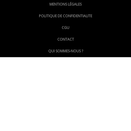
MENTIONS LÉGALES
@lepoinginfo.bsky.social
POLITIQUE DE CONFIDENTIALITE
CGU
@LePoingMontpellier
CONTACT
QUI SOMMES-NOUS ?