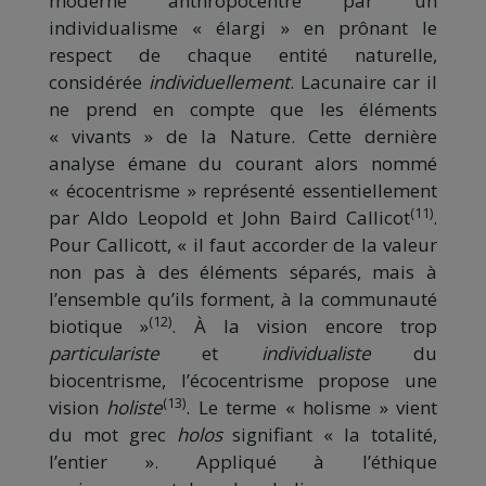
moderne anthropocentré par un
individualisme « élargi » en prônant le
respect de chaque entité naturelle,
considérée
individuellement
. Lacunaire car il
ne prend en compte que les éléments
« vivants » de la Nature. Cette dernière
analyse émane du courant alors nommé
« écocentrisme » représenté essentiellement
(11)
par Aldo Leopold et John Baird Callicot
.
Pour Callicott, « il faut accorder de la valeur
non pas à des éléments séparés, mais à
l’ensemble qu’ils forment, à la communauté
(12)
biotique »
. À la vision encore trop
particulariste
et
individualiste
du
biocentrisme, l’écocentrisme propose une
(13)
vision
holiste
. Le terme « holisme » vient
du mot grec
holos
signifiant « la totalité,
l’entier ». Appliqué à l’éthique