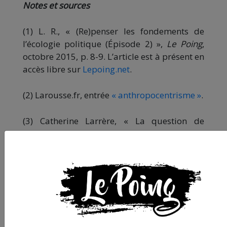
Notes et sources
(1) L. R., « (Re)penser les fondements de
l’écologie politique (Épisode 2) »,
Le Poing
,
octobre 2015, p. 8-9. L’article est à présent en
accès libre sur
Lepoing.net
.
(2) Larousse.fr, entrée
« anthropocentrisme »
.
(3) Catherine Larrère, « La question de
l’écologie. Ou la querelle des naturalismes »,
Cahiers philosophiques
, 2011, n° 127, p. 63-
79, p. 65 et s.
(4) Le terme « environnemental(e) » est
critiquable car il peut être compris comme
étant (encore) anthropocentrique :
l’environnement est « l’ensemble des