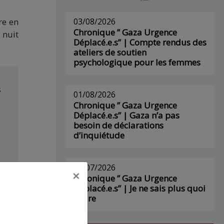
re en
03/08/2026
Chronique ” Gaza Urgence
 nuit
Déplacé.e.s” | Compte rendus des
ateliers de soutien
psychologique pour les femmes
s
01/08/2026
Chronique ” Gaza Urgence
Déplacé.e.s” | Gaza n’a pas
besoin de déclarations
d’inquiétude
29/07/2026
×
Chronique ” Gaza Urgence
Déplacé.e.s” | Je ne sais plus quoi
écrire