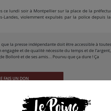
ce lundi soir à Montpellier sur la place de la préfectu
es-Landes, violemment expulsés par la police depuis la
s que la presse indépendante doit être accessible à toute
 engagée et de qualité nécessite du temps et de l’argent,
de Bolloré et de ses amis… Pourvu que ça dure ! Ça
JE FAIS UN DON