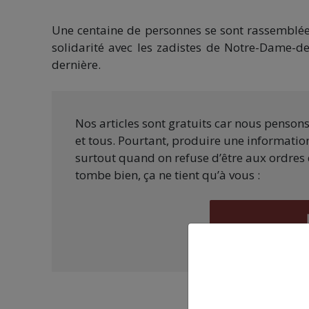
Une centaine de personnes se sont rassemblées 
solidarité avec les zadistes de Notre-Dame-d
dernière.
Nos articles sont gratuits car nous penson
et tous. Pourtant, produire une information
surtout quand on refuse d’être aux ordres 
tombe bien, ça ne tient qu’à vous :