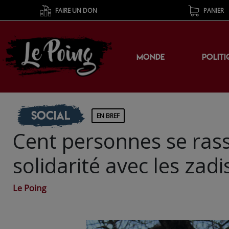
FAIRE UN DON
PANIER
MONDE
POLITI
Social
EN BREF
Cent personnes se ras
solidarité avec les zadi
Le Poing