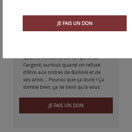
Nos articles sont gratuits car nous
JE FAIS UN DON
pensons que la presse
indépendante doit être accessible à
toutes et tous. Pourtant, produire
une information engagée et de
qualité nécessite du temps et de
l’argent, surtout quand on refuse
d’être aux ordres de Bolloré et de
ses amis… Pourvu que ça dure ! Ça
tombe bien, ça ne tient qu’à vous :
JE FAIS UN DON