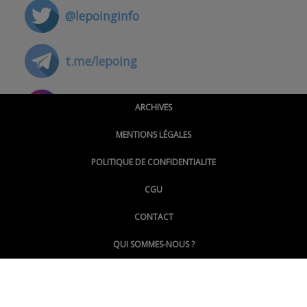
@lepoinginfo
t.me/lepoing
@montpellierpoinginfo
ARCHIVES
MENTIONS LÉGALES
@lepoinginfo.bsky.social
POLITIQUE DE CONFIDENTIALITE
CGU
@LePoingMontpellier
CONTACT
QUI SOMMES-NOUS ?