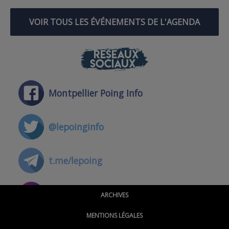
VOIR TOUS LES ÉVÉNEMENTS DE L'AGENDA
RÉSEAUX
SOCIAUX
Montpellier Poing Info
@lepoinginfo
t.me/lepoing
@montpellierpoinginfo
ARCHIVES
MENTIONS LÉGALES
@lepoinginfo.bsky.social