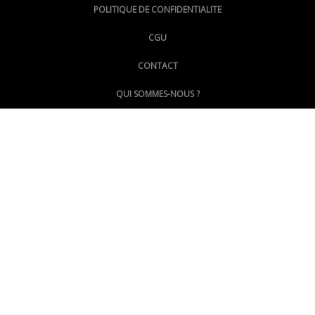
POLITIQUE DE CONFIDENTIALITE
CGU
@LePoingMontpellier
CONTACT
QUI SOMMES-NOUS ?