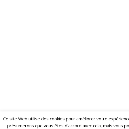
Ce site Web utilise des cookies pour améliorer votre expérienc
Restez informé·e des dernières actualités du Poing !
présumerons que vous êtes d’accord avec cela, mais vous p