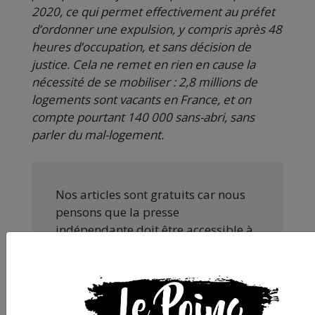
2020, ce qui permet effectivement au préfet
d’ordonner une expulsion, y compris après 48
heures d’occupation, et sans décision de
justice. Cela ne remet en rien en cause la
nécessité de se mobiliser : 2,8 millions de
logements sont vacants en France, et on
compte pourtant 140 000 sans-abri, sans
parler du mal-logement.
Nos articles sont gratuits car nous
pensons que la presse
indépendante doit être accessible à
toutes et tous. Pourtant, produire
une information engagée et de
qualité nécessite du temps et de
l’argent, surtout quand on refuse