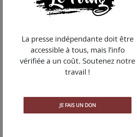
d’être aux ordres de Bolloré et de
ses amis… Pourvu que ça dure ! Ça
tombe bien, ça ne tient qu’à vous :
JE FAIS UN DON
La presse indépendante doit être
accessible à tous, mais l’info
vérifiée a un coût. Soutenez notre
travail !
Partager
cet article :
JE FAIS UN DON
ARTICLE AGORA SUIVANT :