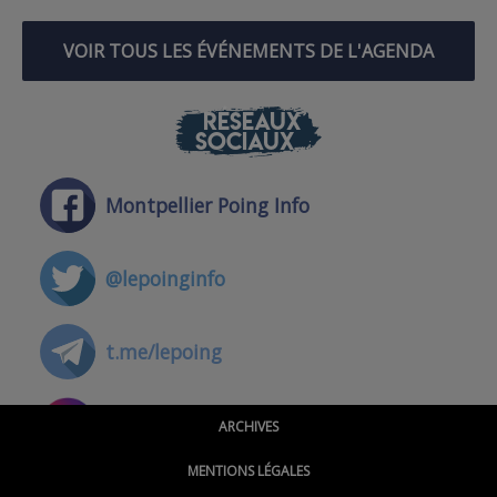
VOIR TOUS LES ÉVÉNEMENTS DE L'AGENDA
RÉSEAUX
SOCIAUX
Montpellier Poing Info
@lepoinginfo
t.me/lepoing
@montpellierpoinginfo
ARCHIVES
MENTIONS LÉGALES