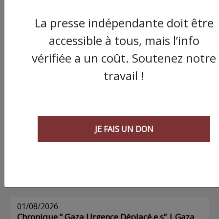
La presse indépendante doit être
Commander le dernier numéro papier du
accessible à tous, mais l’info
Poing !
vérifiée a un coût. Soutenez notre
travail !
Voir tous les numéros papier
AGORA
JE FAIS UN DON
03/08/2026
Chronique ” Gaza Urgence Déplacé.e.s” |
Compte rendus des ateliers de soutien
psychologique pour les femmes
01/08/2026
Chronique ” Gaza Urgence Déplacé.e.s” | Gaza