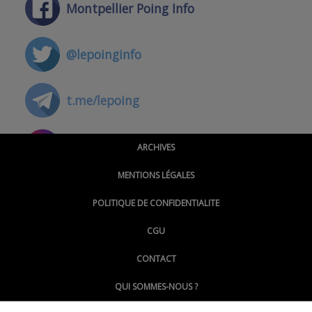
Montpellier Poing Info
@lepoinginfo
t.me/lepoing
@montpellierpoinginfo
ARCHIVES
MENTIONS LÉGALES
@lepoinginfo.bsky.social
POLITIQUE DE CONFIDENTIALITE
CGU
@LePoingMontpellier
CONTACT
QUI SOMMES-NOUS ?