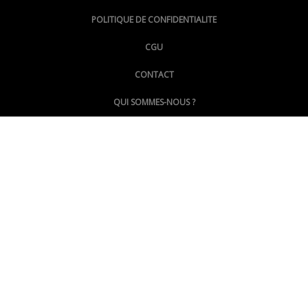
@lepoinginfo.bsky.social
POLITIQUE DE CONFIDENTIALITE
CGU
@LePoingMontpellier
CONTACT
QUI SOMMES-NOUS ?