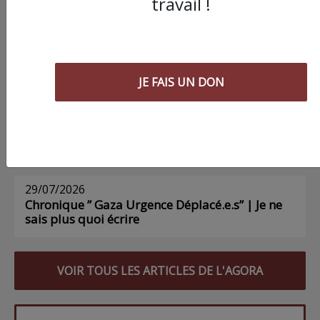
travail !
03/08/2026
Chronique ” Gaza Urgence Déplacé.e.s” |
Compte rendus des ateliers de soutien
psychologique pour les femmes
JE FAIS UN DON
01/08/2026
Chronique ” Gaza Urgence Déplacé.e.s” | Gaza
n’a pas besoin de déclarations d’inquiétude
29/07/2026
Chronique ” Gaza Urgence Déplacé.e.s” | Je ne
sais plus quoi écrire
VOIR TOUS LES ARTICLES DE L'AGORA