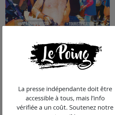
Commander le dernier numéro papier du
Poing !
La presse indépendante doit être
Voir tous les numéros papier
accessible à tous, mais l’info
vérifiée a un coût. Soutenez notre
AGORA