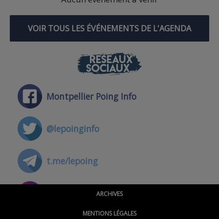
VOIR TOUS LES ÉVÉNEMENTS DE L'AGENDA
RÉSEAUX
SOCIAUX
Montpellier Poing Info
@lepoinginfo
t.me/lepoing
@montpellierpoinginfo
ARCHIVES
MENTIONS LÉGALES