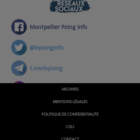
RÉSEAUX
SOCIAUX
Montpellier Poing Info
@lepoinginfo
t.me/lepoing
@montpellierpoinginfo
ARCHIVES
MENTIONS LÉGALES
@lepoinginfo.bsky.social
POLITIQUE DE CONFIDENTIALITE
CGU
@LePoingMontpellier
CONTACT