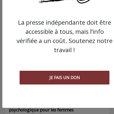
La presse indépendante doit être
accessible à tous, mais l’info
Commander le dernier numéro papier du
vérifiée a un coût. Soutenez notre
Poing !
travail !
Voir tous les numéros papier
AGORA
JE FAIS UN DON
03/08/2026
Chronique ” Gaza Urgence Déplacé.e.s” |
Compte rendus des ateliers de soutien
psychologique pour les femmes