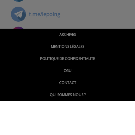
t.me/lepoing
@montpellierpoinginfo
ARCHIVES
MENTIONS LÉGALES
@lepoinginfo.bsky.social
POLITIQUE DE CONFIDENTIALITE
CGU
@LePoingMontpellier
CONTACT
QUI SOMMES-NOUS ?