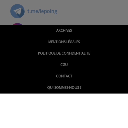
t.me/lepoing
@montpellierpoinginfo
ARCHIVES
MENTIONS LÉGALES
@lepoinginfo.bsky.social
POLITIQUE DE CONFIDENTIALITE
CGU
@LePoingMontpellier
CONTACT
QUI SOMMES-NOUS ?