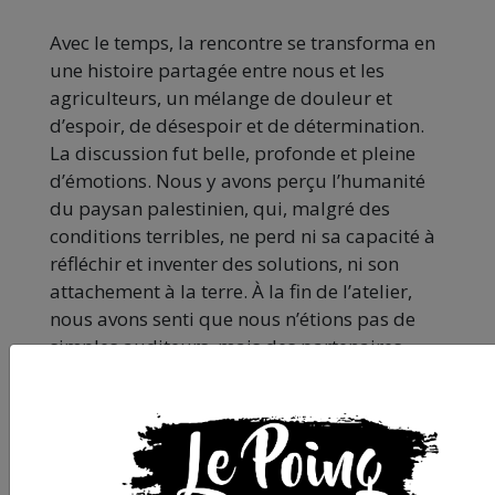
Avec le temps, la rencontre se transforma en
une histoire partagée entre nous et les
agriculteurs, un mélange de douleur et
d’espoir, de désespoir et de détermination.
La discussion fut belle, profonde et pleine
d’émotions. Nous y avons perçu l’humanité
du paysan palestinien, qui, malgré des
conditions terribles, ne perd ni sa capacité à
réfléchir et inventer des solutions, ni son
attachement à la terre. À la fin de l’atelier,
nous avons senti que nous n’étions pas de
simples auditeurs, mais des partenaires
dans leurs soucis et leurs espoirs. Nous
avons porté avec eux une part de leurs
douleurs, et partagé avec eux une petite
flamme d’espérance : qu’un jour la terre,
l’eau et les fournitures soient libérées, pour