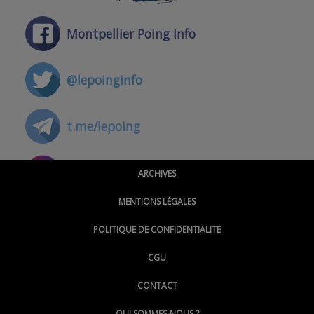
Montpellier Poing Info
@lepoinginfo
t.me/lepoing
@montpellierpoinginfo
ARCHIVES
MENTIONS LÉGALES
@lepoinginfo.bsky.social
POLITIQUE DE CONFIDENTIALITE
CGU
@LePoingMontpellier
CONTACT
QUI SOMMES-NOUS ?