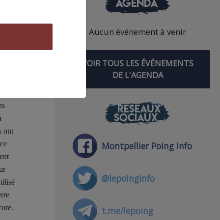
AGENDA
Chaque
Aucun événement à venir
e mot
lesse,
VOIR TOUS LES ÉVÉNEMENTS
tre
DE L'AGENDA
ns
RÉSEAUX
SOCIAUX
à
s ont
rce
Montpellier Poing Info
ent
ur
@lepoinginfo
ilisé
erre
core.
t.me/lepoing