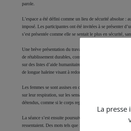
parole.
L’espace a été défini comme un lieu de sécurité absolue : 
imposé. Les participantes ont été invitées à se présenter d
s’est présentée comme elle se sentait le plus en sécurité, san
Une brève présentation du travail de l’UJFP a ensuite été fa
de rétablissement durables, considérant la femme comme dé
sur des listes d’aide humanitaire. Il a été précisé que cet at
de longue haleine visant à redonner toute sa valeur à la vo
Les femmes se sont assises en cercle ; les téléphones ont été
sur leur respiration, sur les sensations du corps, sur l’instan
détendus, comme si le corps reprenait son souffle pour la p
La presse 
La séance s’est ensuite poursuivie
en nommant la douleu
ressentaient. Des mots tels que :
peur, épuisement, honte, col