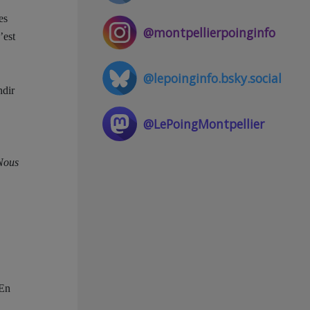
es
@montpellierpoinginfo
’est
@lepoinginfo.bsky.social
ndir
@LePoingMontpellier
Nous
 En