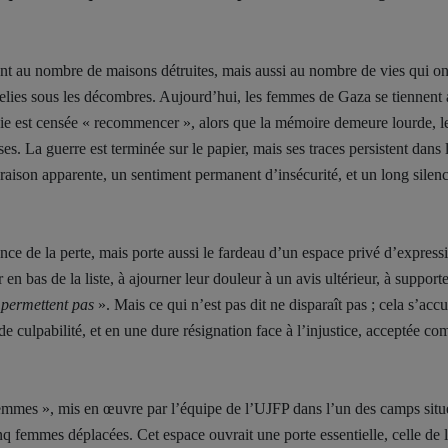
ent au nombre de maisons détruites, mais aussi au nombre de vies qui on
lies sous les décombres. Aujourd’hui, les femmes de Gaza se tiennent 
 vie est censée « recommencer », alors que la mémoire demeure lourde, l
s. La guerre est terminée sur le papier, mais ses traces persistent dans 
 raison apparente, un sentiment permanent d’insécurité, et un long silen
nce de la perte, mais porte aussi le fardeau d’un espace privé d’expressi
en bas de la liste, à ajourner leur douleur à un avis ultérieur, à supporte
e permettent pas
». Mais ce qui n’est pas dit ne disparaît pas ; cela s’acc
de culpabilité, et en une dure résignation face à l’injustice, acceptée c
e femmes », mis en œuvre par l’équipe de l’UJFP dans l’un des camps situ
inq femmes déplacées. Cet espace ouvrait une porte essentielle, celle de 