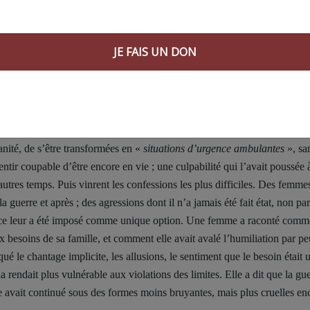
a confession s’est ouvert, les mots ne sont pas venus immédiatement. 
 la parole soit trop lourde à porter.
JE FAIS UN DON
ne femme a dit qu’elle était «
fatiguée
», puis s’est arrêtée, comme si l
doux, les mots se sont effondrés dans un long sanglot ; non pas une faib
’elle s’était sentie, pendant la guerre et après, constamment sommée d’ê
ité, de s’être transformées en «
situations d’urgence ambulantes
», sa
entir coupable d’être encore en vie ; une culpabilité qui l’avait poussée 
’autres temps. Puis vinrent les confessions les plus difficiles. Des femme
 guerre et après ; des agressions dont il n’a jamais été fait état, non pa
lence leur a été imposé comme unique option. Une femme a raconté comm
ux besoins de sa famille, et comment elle avait avalé l’humiliation par pe
 le chantage implicite, les allusions, le sentiment que le besoin était ut
rendait plus vulnérable aux violations des limites. Elle a dit que la gu
le avait continué sous des formes moins bruyantes, mais plus cruelles en