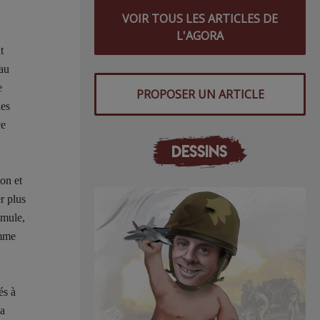
VOIR TOUS LES ARTICLES DE
L'AGORA
t
au
e
PROPOSER UN ARTICLE
les
ce
DESSINS
on et
r plus
umule,
omme
és à
la