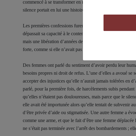
commencé à se transformer en récits. Lorsque l’espace de l
silence portait en lui une histoire inachevée et la crainte que
Les premières confessions furent hésitantes, fragmentées. U
dépassait sa capacité à le contenir. Avec un encouragement 
mais une libération d’années de retenue. Elle a expliqué qu
forte, comme si elle n’avait pas le droit de s’effondrer.
Des femmes ont parlé du sentiment d’avoir perdu leur human
besoins propres ni droit de refus. L’une d’elles a avoué se s
accepter des injustices qu’elle n’aurait jamais tolérées en d
parlé, pour la première fois, de harcèlements subis pendant la
qu’elles n’étaient pas douloureuses, mais parce que le si
elle avait été importunée alors qu’elle tentait de subvenir a
d’être privée d’aide ou stigmatisée. Une autre femme a évoqué
comme une arme, et que le fait d’être une femme déplacée la 
ne s’était pas terminée avec l’arrêt des bombardements ; el