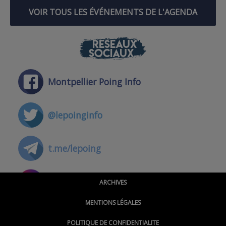
VOIR TOUS LES ÉVÉNEMENTS DE L'AGENDA
RÉSEAUX
SOCIAUX
Montpellier Poing Info
@lepoinginfo
t.me/lepoing
@montpellierpoinginfo
ARCHIVES
MENTIONS LÉGALES
@lepoinginfo.bsky.social
POLITIQUE DE CONFIDENTIALITE