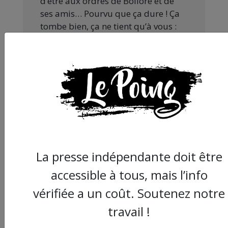
d’être aux ordres de Bolloré et de
ses amis… Pourvu que ça dure ! Ça
tombe bien, ça ne tient qu’à vous :
JE FAIS UN DON
Partager
cet article :
La presse indépendante doit être
accessible à tous, mais l’info
vérifiée a un coût. Soutenez notre
ARTICLE AGORA SUIVANT :
travail !