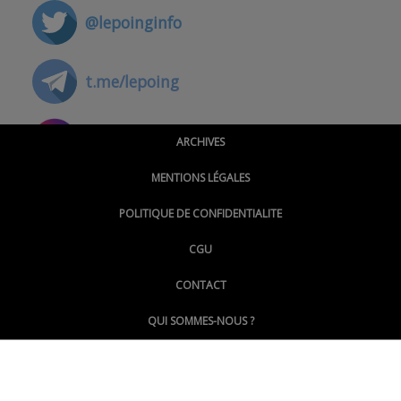
@lepoinginfo
t.me/lepoing
@montpellierpoinginfo
ARCHIVES
MENTIONS LÉGALES
@lepoinginfo.bsky.social
POLITIQUE DE CONFIDENTIALITE
CGU
@LePoingMontpellier
CONTACT
QUI SOMMES-NOUS ?