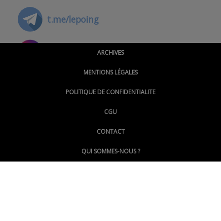
t.me/lepoing
@montpellierpoinginfo
ARCHIVES
MENTIONS LÉGALES
@lepoinginfo.bsky.social
POLITIQUE DE CONFIDENTIALITE
CGU
@LePoingMontpellier
CONTACT
QUI SOMMES-NOUS ?