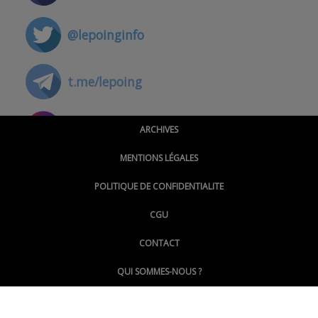
@lepoinginfo
t.me/lepoing
@montpellierpoinginfo
ARCHIVES
MENTIONS LÉGALES
@lepoinginfo.bsky.social
POLITIQUE DE CONFIDENTIALITE
CGU
@LePoingMontpellier
CONTACT
QUI SOMMES-NOUS ?