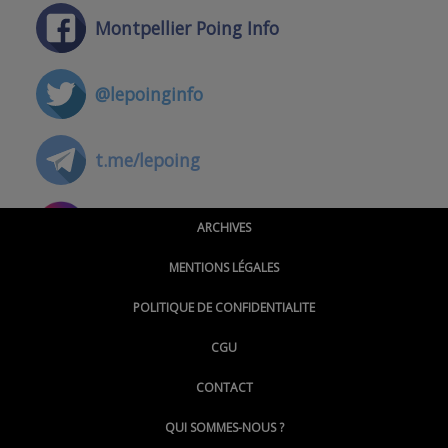
Montpellier Poing Info
@lepoinginfo
t.me/lepoing
@montpellierpoinginfo
ARCHIVES
MENTIONS LÉGALES
@lepoinginfo.bsky.social
POLITIQUE DE CONFIDENTIALITE
CGU
@LePoingMontpellier
CONTACT
QUI SOMMES-NOUS ?