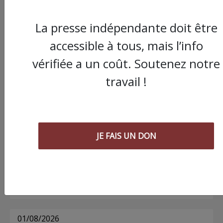
La presse indépendante doit être
Commander le dernier numéro papier du
accessible à tous, mais l’info
Poing !
vérifiée a un coût. Soutenez notre
travail !
Voir tous les numéros papier
AGORA
JE FAIS UN DON
03/08/2026
Chronique ” Gaza Urgence Déplacé.e.s” |
Compte rendus des ateliers de soutien
psychologique pour les femmes
01/08/2026