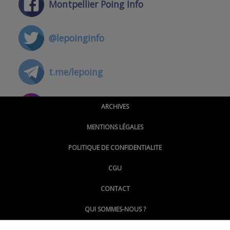
Montpellier Poing Info
@lepoinginfo
t.me/lepoing
@montpellierpoinginfo
ARCHIVES
MENTIONS LÉGALES
@lepoinginfo.bsky.social
POLITIQUE DE CONFIDENTIALITE
CGU
@LePoingMontpellier
CONTACT
QUI SOMMES-NOUS ?