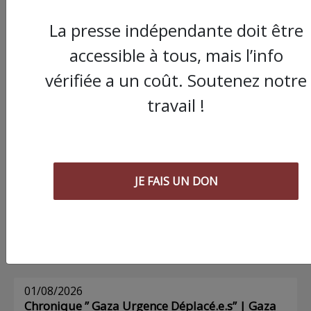
La presse indépendante doit être
Commander le dernier numéro papier du
accessible à tous, mais l’info
Poing !
vérifiée a un coût. Soutenez notre
travail !
Voir tous les numéros papier
AGORA
JE FAIS UN DON
03/08/2026
Chronique ” Gaza Urgence Déplacé.e.s” |
Compte rendus des ateliers de soutien
psychologique pour les femmes
01/08/2026
Chronique ” Gaza Urgence Déplacé.e.s” | Gaza