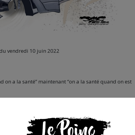
 du vendredi 10 juin 2022
and on a la santé” maintenant “on a la santé quand on est