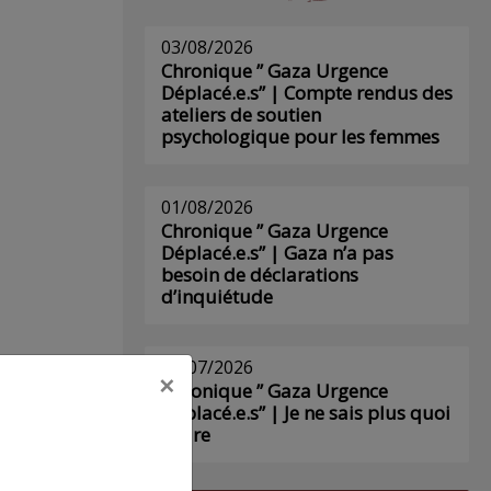
03/08/2026
Chronique ” Gaza Urgence
Déplacé.e.s” | Compte rendus des
ateliers de soutien
psychologique pour les femmes
01/08/2026
Chronique ” Gaza Urgence
Déplacé.e.s” | Gaza n’a pas
besoin de déclarations
d’inquiétude
29/07/2026
×
Chronique ” Gaza Urgence
Déplacé.e.s” | Je ne sais plus quoi
écrire