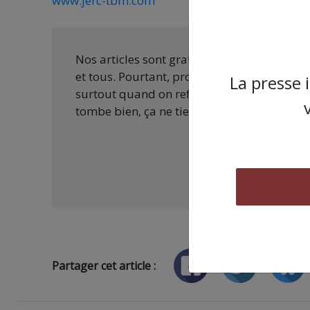
www.jerc-tbm.com
Nos articles sont gratuits car nous penson
et tous. Pourtant, produire une information
La presse 
surtout quand on refuse d’être aux ordres 
tombe bien, ça ne tient qu’à vous :
Partager cet article :