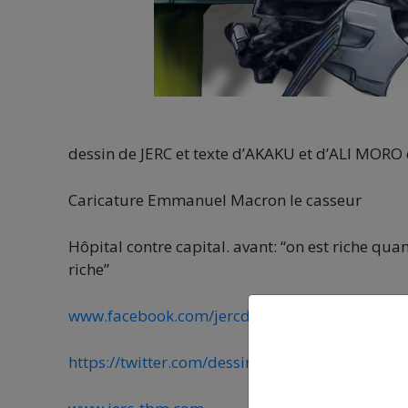
dessin de JERC et texte d’AKAKU et d’ALI MORO
Caricature Emmanuel Macron le casseur
Hôpital contre capital. avant: “on est riche qu
riche”
www.facebook.com/jercdessin
https://twitter.com/dessingraffjerc