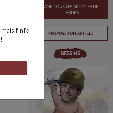
VOIR TOUS LES ARTICLES DE
L'AGORA
s
mais l’info
PROPOSER UN ARTICLE
!
DESSINS