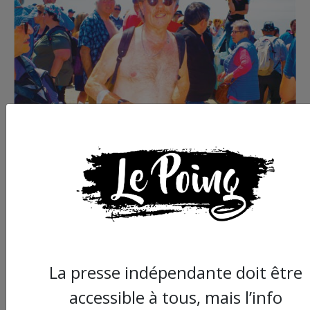
Commander le dernier numéro papier du
Poing !
La presse indépendante doit être
accessible à tous, mais l’info
Voir tous les numéros papier