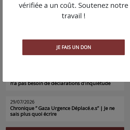
vérifiée a un coût. Soutenez notre
travail !
AGORA
03/08/2026
Chronique ” Gaza Urgence Déplacé.e.s” |
Compte rendus des ateliers de soutien
JE FAIS UN DON
psychologique pour les femmes
01/08/2026
Chronique ” Gaza Urgence Déplacé.e.s” | Gaza
n’a pas besoin de déclarations d’inquiétude
29/07/2026
Chronique ” Gaza Urgence Déplacé.e.s” | Je ne
sais plus quoi écrire