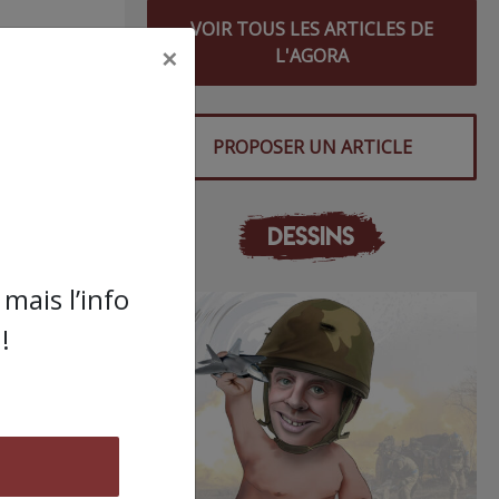
VOIR TOUS LES ARTICLES DE
×
L'AGORA
PROPOSER UN ARTICLE
DESSINS
CO-
mais l’info
!
ture
ur le