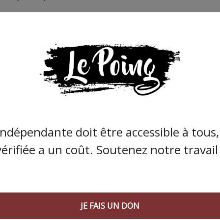
estival Passeurs d’humanité une matinée sur le thème de
rince, les chimères de l’exil” de Thierry Leclere et en sa
e, avec l’avocat Zia Oloumi et de nombreux-euses
S SUR LES DROITS FONDAMENTAUX A LA FRONTIERE FRAN
indépendante doit être accessible à tous, 
vérifiée a un coût. Soutenez notre travail 
nue !
est possible uniquement de 7h30
à 7H45 du matin (ferme
le train ne permet pas d’arriver suffisamment à temps po
sauver les villages !
JE FAIS UN DON
apport de Progetto 20K – malheureusement pour l’instant