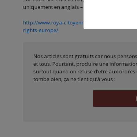
uniquement en anglais – en partenariat avec R
http://www.roya-citoyenne.fr/2021/07/rapport-
rights-europe/
Nos articles sont gratuits car nous penson
et tous. Pourtant, produire une information
surtout quand on refuse d’être aux ordres 
tombe bien, ça ne tient qu’à vous :