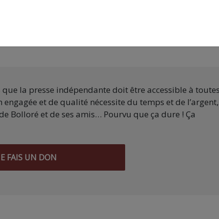
efugee Rights Europe
the-exacerbation-of-a-crisis-de-progetto-20k-et-refugee
s que la presse indépendante doit être accessible à toute
 engagée et de qualité nécessite du temps et de l’argent,
de Bolloré et de ses amis… Pourvu que ça dure ! Ça
JE FAIS UN DON