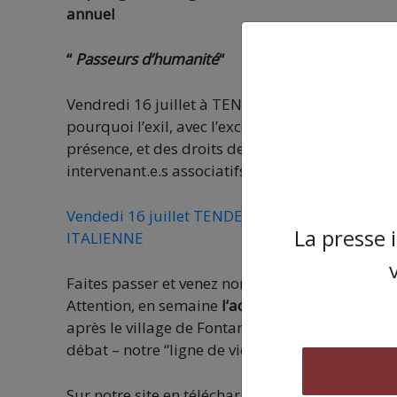
annuel
“
Passeurs d’humanité
“
Vendredi 16 juillet à TENDE dans le cadre du f
pourquoi l’exil, avec l’excellent documentaire “P
présence, et des droits des exilés à la frontièr
intervenant.e.s associatifs :
Vendedi 16 juillet TENDE : REGARDS CROISE
La presse 
ITALIENNE
Faites passer et venez nombreuses-eux ! Bienve
Attention, en semaine
l’accès à la Haute-Roya 
après le village de Fontan) ; malheureusement 
débat – notre “ligne de vie” reste à sauver pour 
Sur notre site en téléchargement le nouveau r