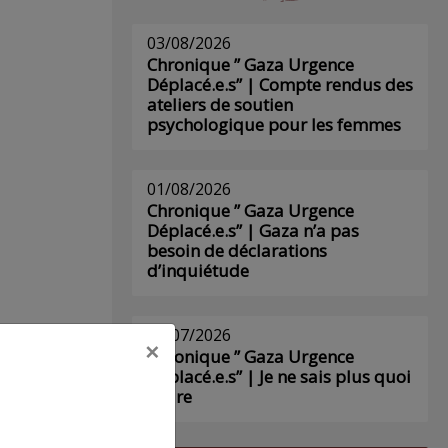
03/08/2026
Chronique ” Gaza Urgence
Déplacé.e.s” | Compte rendus des
ateliers de soutien
psychologique pour les femmes
01/08/2026
Chronique ” Gaza Urgence
Déplacé.e.s” | Gaza n’a pas
besoin de déclarations
d’inquiétude
29/07/2026
×
Chronique ” Gaza Urgence
Déplacé.e.s” | Je ne sais plus quoi
écrire
s