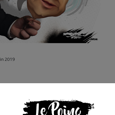
uin 2019
s que la presse indépendante doit être accessible à toute
 engagée et de qualité nécessite du temps et de l’argent,