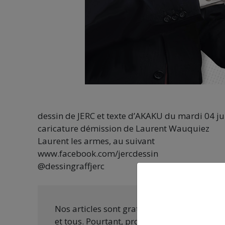
dessin de JERC et texte d’AKAKU du mardi 04 j
caricature démission de Laurent Wauquiez
Laurent les armes, au suivant
www.facebook.com/jercdessin
@dessingraffjerc
Nos articles sont gratuits car nous penson
et tous. Pourtant, produire une information