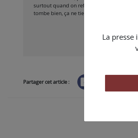
surtout quand on refuse d’être aux ordres 
tombe bien, ça ne tient qu’à vous :
La presse 
Partager cet article :
ARTICLE