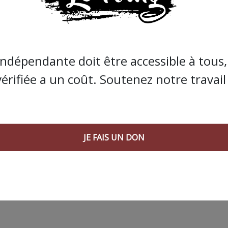
de Bolloré et de ses amis… Pourvu que ça dure ! Ça
JE FAIS UN DON
indépendante doit être accessible à tous, 
vérifiée a un coût. Soutenez notre travail 
JE FAIS UN DON
 AGORA SUIVANT :