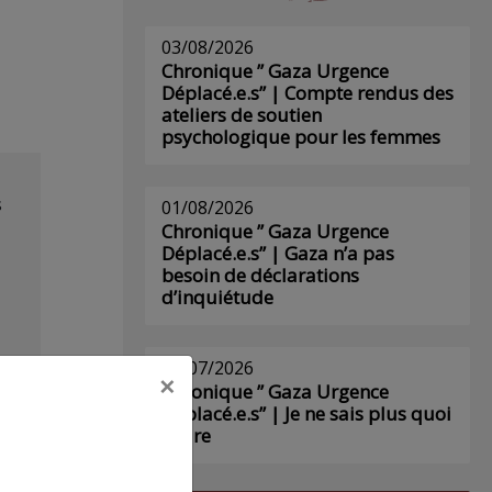
03/08/2026
Chronique ” Gaza Urgence
Déplacé.e.s” | Compte rendus des
ateliers de soutien
psychologique pour les femmes
s
01/08/2026
Chronique ” Gaza Urgence
Déplacé.e.s” | Gaza n’a pas
besoin de déclarations
d’inquiétude
29/07/2026
×
Chronique ” Gaza Urgence
Déplacé.e.s” | Je ne sais plus quoi
écrire