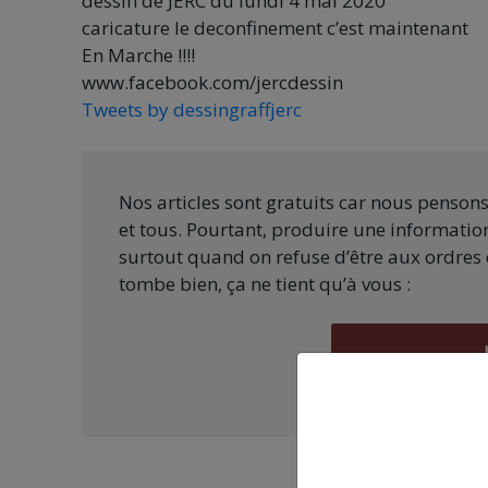
dessin de JERC du lundi 4 mai 2020
caricature le deconfinement c’est maintenant
En Marche !!!!
www.facebook.com/jercdessin
Tweets by dessingraffjerc
Nos articles sont gratuits car nous penson
et tous. Pourtant, produire une information
surtout quand on refuse d’être aux ordres 
tombe bien, ça ne tient qu’à vous :