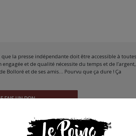
s que la presse indépendante doit être accessible à toute
 engagée et de qualité nécessite du temps et de l’argent,
de Bolloré et de ses amis… Pourvu que ça dure ! Ça
JE FAIS UN DON