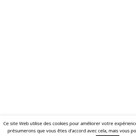
Ce site Web utilise des cookies pour améliorer votre expérienc
Restez informé·e des dernières actualités du Poing !
présumerons que vous êtes d’accord avec cela, mais vous p