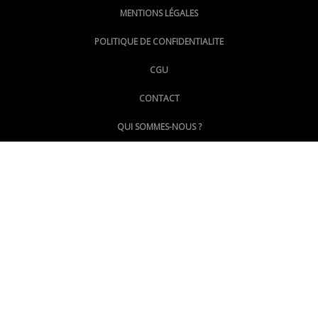
MENTIONS LÉGALES
@lepoinginfo.bsky.social
POLITIQUE DE CONFIDENTIALITE
CGU
@LePoingMontpellier
CONTACT
QUI SOMMES-NOUS ?