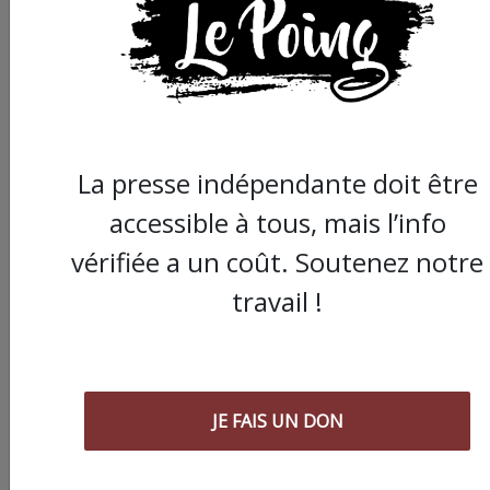
La presse indépendante doit être
accessible à tous, mais l’info
vérifiée a un coût. Soutenez notre
travail !
Commander le dernier numéro papier du
Poing !
Voir tous les numéros papier
JE FAIS UN DON
AGORA