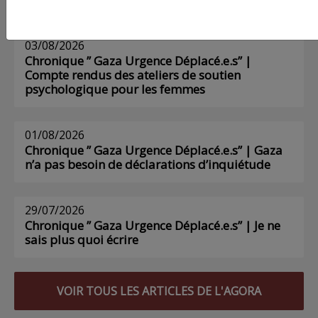
03/08/2026
Chronique ” Gaza Urgence Déplacé.e.s” |
Compte rendus des ateliers de soutien
psychologique pour les femmes
01/08/2026
Chronique ” Gaza Urgence Déplacé.e.s” | Gaza
n’a pas besoin de déclarations d’inquiétude
29/07/2026
Chronique ” Gaza Urgence Déplacé.e.s” | Je ne
sais plus quoi écrire
VOIR TOUS LES ARTICLES DE L'AGORA