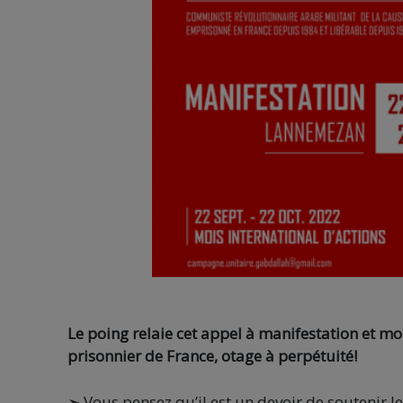
Le poing relaie cet appel à manifestation et m
prisonnier de France, otage à perpétuité!
➣ Vous pensez qu’il est un devoir de soutenir le