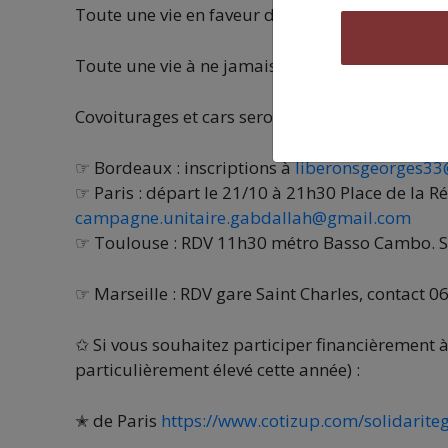
Toute une vie en faveur de la juste et légitime
Toute une vie à ne jamais renier son identité p
Covoiturages et cars seront à disposition :
☞ Bordeaux : inscriptions à
liberonsgeorges33
☞ Paris : départ le 21/10 à 21h30 Place de la R
campagne.unitaire.gabdallah@gmail.com
☞ Toulouse : RDV 11h30 métro Basso Cambo. S’
☞ Marseille : RDV gare Saint Charles, contact 06
✩ Si vous souhaitez participer financièrement à
particulièrement élevé cette année) :
✭ de Paris
https://www.cotizup.com/solidarit