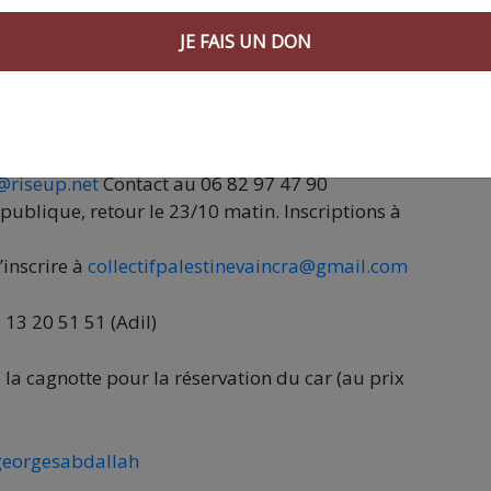
 cause du peuple palestinien.
JE FAIS UN DON
olitique…
@riseup.net
Contact au 06 82 97 47 90
épublique, retour le 23/10 matin. Inscriptions à
inscrire à
collectifpalestinevaincra@gmail.com
 13 20 51 51 (Adil)
 la cagnotte pour la réservation du car (au prix
egeorgesabdallah