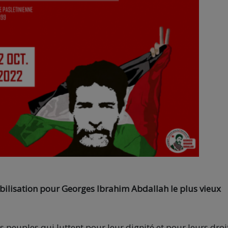
obilisation pour Georges Ibrahim Abdallah le plus vieux
s peuples qui luttent pour leur dignité et pour leurs droi