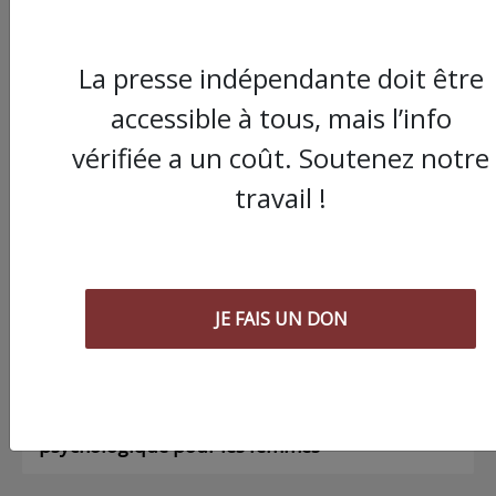
La presse indépendante doit être
accessible à tous, mais l’info
Commander le dernier numéro papier du
Poing !
vérifiée a un coût. Soutenez notre
travail !
Voir tous les numéros papier
AGORA
JE FAIS UN DON
03/08/2026
Chronique ” Gaza Urgence Déplacé.e.s” |
Compte rendus des ateliers de soutien
psychologique pour les femmes