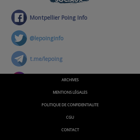
Montpellier Poing Info
@lepoinginfo
t.me/lepoing
@montpellierpoinginfo
ARCHIVES
MENTIONS LÉGALES
@lepoinginfo.bsky.social
POLITIQUE DE CONFIDENTIALITE
CGU
@LePoingMontpellier
CONTACT