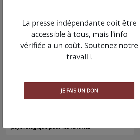
La presse indépendante doit être
accessible à tous, mais l’info
Commander le dernier numéro papier du
Poing !
vérifiée a un coût. Soutenez notre
travail !
Voir tous les numéros papier
AGORA
JE FAIS UN DON
03/08/2026
Chronique ” Gaza Urgence Déplacé.e.s” |
Compte rendus des ateliers de soutien
psychologique pour les femmes