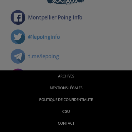
SOCIAUX
Montpellier Poing Info
@lepoinginfo
t.me/lepoing
@montpellierpoinginfo
ARCHIVES
MENTIONS LÉGALES
@lepoinginfo.bsky.social
POLITIQUE DE CONFIDENTIALITE
CGU
@LePoingMontpellier
CONTACT