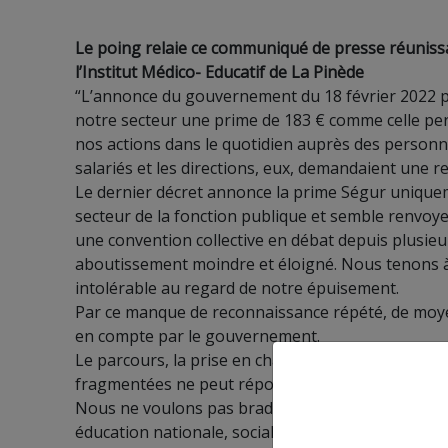
Le poing relaie ce communiqué de presse réunissant
l’Institut Médico- Educatif de La Pinède
“L’annonce du gouvernement du 18 février 2022 par
notre secteur une prime de 183 € comme celle per
nos actions dans le quotidien auprès des personnes
salariés et les directions, eux, demandaient une r
Le dernier décret annonce la prime Ségur unique
secteur de la fonction publique et semble renvoy
une convention collective en débat depuis plusie
aboutissement moindre et éloigné. Nous tenons à
intolérable au regard de notre épuisement.
Par ce manque de reconnaissance répété, de moye
en compte par le gouvernement.
Le parcours, la prise en charge, nécessitent suiv
fragmentées ne peut répondre à de nombreuses s
Nous ne voulons pas brader la qualité de l’accom
éducation nationale, social+; prise en charge gl