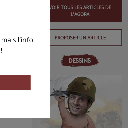
VOIR TOUS LES ARTICLES DE
L'AGORA
rs.
PROPOSER UN ARTICLE
mais l’info
!
DESSINS
 ces