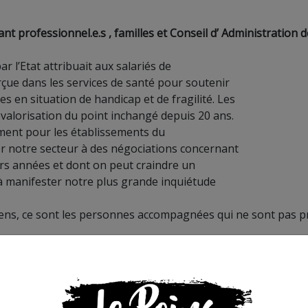
 professionnel.e.s , familles et Conseil d’ Administration d
 l’Etat attribuait aux salariés de
çue dans les services de santé pour soutenir
 en situation de handicap et de fragilité. Les
evalorisation du point inchangé depuis 20 ans.
ment pour les établissements du
er notre secteur à des négociations concernant
urs années et dont on peut craindre un
 manifester notre plus grande inquiétude
ns, ce sont les personnes accompagnées qui ne sont pas p
is et engagement. La superposition de réponses partielles et
ituations.
pagnement. Nous avons besoin les uns des autres, hôpital,
obale (IME, ITEP, MECS…) et service d’accompagnement (SESS