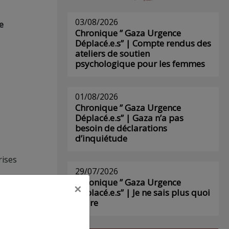
03/08/2026
e
Chronique ” Gaza Urgence
Déplacé.e.s” | Compte rendus des
ateliers de soutien
psychologique pour les femmes
01/08/2026
Chronique ” Gaza Urgence
Déplacé.e.s” | Gaza n’a pas
besoin de déclarations
d’inquiétude
rises
29/07/2026
Chronique ” Gaza Urgence
×
Déplacé.e.s” | Je ne sais plus quoi
écrire
AD,