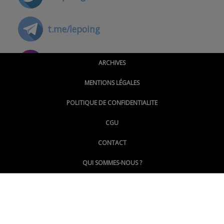
t.me/lepoing
@montpellierpoinginfo
ARCHIVES
MENTIONS LÉGALES
@lepoinginfo.bsky.social
POLITIQUE DE CONFIDENTIALITE
CGU
@LePoingMontpellier
CONTACT
QUI SOMMES-NOUS ?